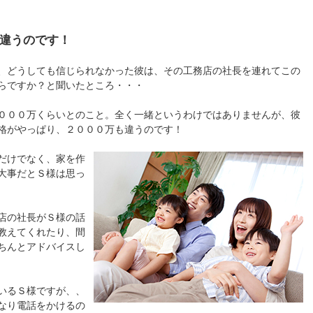
違うのです！
、どうしても信じられなかった彼は、その工務店の社長を連れてこの
らですか？と聞いたところ・・・
０００万くらいとのこと。全く一緒というわけではありませんが、彼
格がやっぱり、２０００万も違うのです！
だけでなく、家を作
大事だとＳ様は思っ
店の社長がＳ様の話
教えてくれたり、間
ちんとアドバイスし
いるＳ様ですが、、
なり電話をかけるの