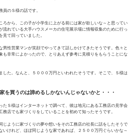
務員のＳ様の話です。
ころから、この子が小学生に上がる前には家が欲しいな～と思ってい
が流れている大手ハウスメーカの住宅展示場に情報収集のために行っ
を見て回っていました。
な男性営業マンが笑顔でやってきて話しかけてきたそうです。色々と
象も非常によかったので、とりあえず参考に見積りをもらうことにな
ました。なんと、５０００万円といわれたそうです。そこで、Ｓ様は
家を買うのは諦めるしかないんじゃないかと・・・
ったＳ様はインターネットで調べて、彼は地元にある工務店の見学会
工務店でも家づくりをしていることを初めて知ったそうです。
同じように家づくりの夢や想いをその工務店の社長に話をしたそうで
ないけれど、ほぼ同じような家であれば、２５００万円ぐらいかな～