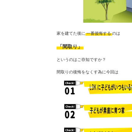
家を建てた後に
一番後悔する
のは
「間取り」
というのはご存知ですか？
間取りの後悔をなくす為に今回は