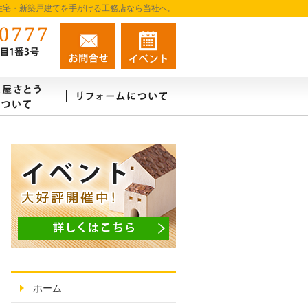
住宅・新築戸建てを手がける工務店なら当社へ。
080-7987-0777
お問合せ
資料請求
営業時間9:00～18:00 定休日：不定休
例
建築屋さとうはこんな会社
リフォーム・リノベーションについ
家族の絆が深まる家
ホーム