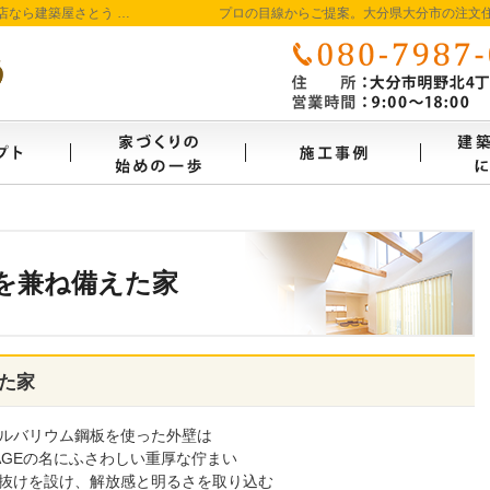
大分県大分市の新築・注文住宅を手がける工務店なら建築屋さとう 本物の自然素材を使った、わくわくのビュッフェ形式の家づくり
プロの目線からご提案。大分県大分市の注文
コンセプト
家づくり始めの一歩
施工事
を兼ね備えた家
た家
ルバリウム鋼板を使った外壁は
TAGEの名にふさわしい重厚な佇まい
抜けを設け、解放感と明るさを取り込む