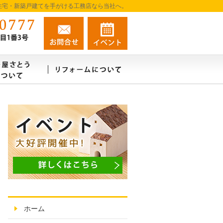
住宅・新築戸建てを手がける工務店なら当社へ。
080-7987-0777
お問合せ
資料請求
営業時間9:00～18:00 定休日：不定休
例
建築屋さとうはこんな会社
リフォーム・リノベーションについ
究極のシンプルハウス
ホーム