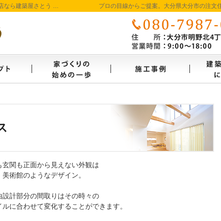
大分県大分市の新築・注文住宅を手がける工務店なら建築屋さとう 本物の自然素材を使った、わくわくのビュッフェ形式の家づくり
プロの目線からご提案。大分県大分市の注文
コンセプト
家づくり始めの一歩
施工事
ス
も玄関も正面から見えない外観は
美術館のようなデザイン。
由設計部分の間取りはその時々の
イルに合わせて変化することができます。