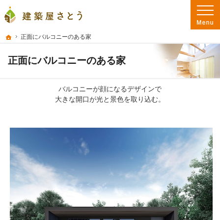
プロの目線からご提案。大分県大分市の注文住宅・新築戸建てを手がける工務店な
大分県大分市の新築・注文住宅を手がける工務店なら建築屋さとう 本物の自然素
ホーム
正面にバルコニーのある家
正面にバルコニーのある家
バルコニーが顔になるデザインで
大きな開口が光と景色を取り込む。