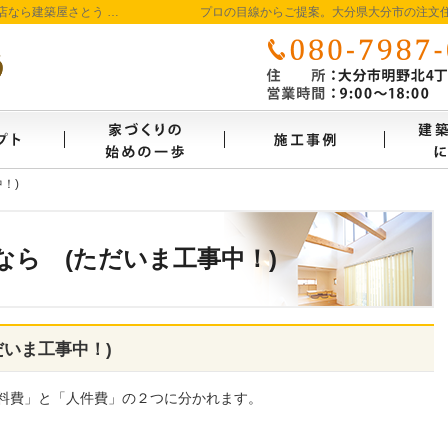
大分県大分市の新築・注文住宅を手がける工務店なら建築屋さとう 本物の自然素材を使った、わくわくのビュッフェ形式の家づくり
プロの目線からご提案。大分県大分市の注文
コンセプト
家づくり始めの一歩
施工事
！)
！)
ら (ただいま工事中！)
だいま工事中！)
料費」と「人件費」の２つに分かれます。