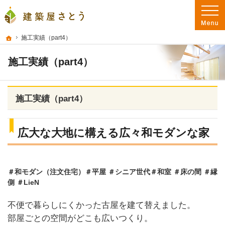
プロの目線からご提案。大分県大分市の注文住宅・新築戸建てを手がける工務店な
大分県大分市の新築・注文住宅を手がける工務店なら建築屋さとう 本物の自然素
ホーム
施工実績（part4）
施工実績（part4）
施工実績（part4）
広大な大地に構える広々和モダンな家
＃和モダン（注文住宅）＃平屋 ＃シニア世代＃和室 ＃床の間 ＃縁
側 ＃LieN
不便で暮らしにくかった古屋を建て替えました。
部屋ごとの空間がどこも広いつくり。