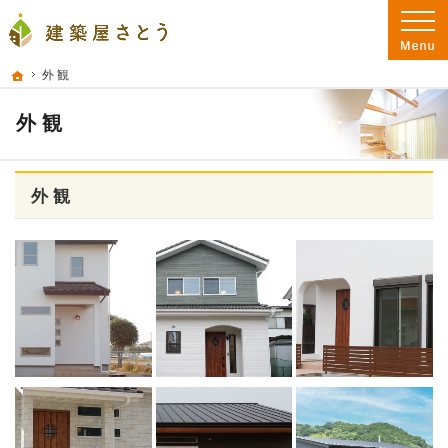
プロの目線からご提案。大分県大分市の注文住宅・新築戸建てを手がける工務店な
大分県大分市の新築・注文住宅を手がける工務店なら建築屋さとう 本物の自然素
ホーム
外 観
外 観
外 観