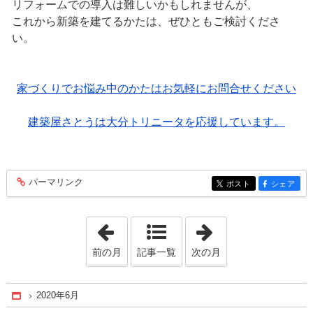
リフォームでの導入は難しいかもしれませんが、
これから新築を建てるかたは、ぜひともご検討くださ
い。
家づくりでお悩み中のかたはお気軽にお問合せください
建築屋さとうは大分トリニータを応援しています。
パーマリンク
entry123
ポスト
シェア
entry123
entry123
「2020年5月」
「2020年10月」
前の月
記事一覧
次の月
2020年6月
Home