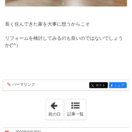
長く住んできた家を大事に想うからこそ
リフォームを検討してみるのも良いのではないでしょう
か(^^）
パーマリンク
entry384
ポスト
シェア
entry384
entry384
「2022年8月10日」
前の日
記事一覧