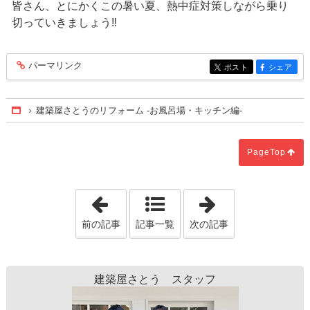
皆さん、とにかくこの暑い夏、熱中症対策しながら乗り
切っていきましょう‼
パーマリンク
entry374
ポスト
シェア
entry374
entry374
建築屋さとうのリフォーム ‐お風呂場・キッチン編‐
Home
PageTop
「"体験型事務所"へ是非お越しください♪
「住んでみて分
前の記事
記事一覧
次の記事
建築屋さとう スタッフ