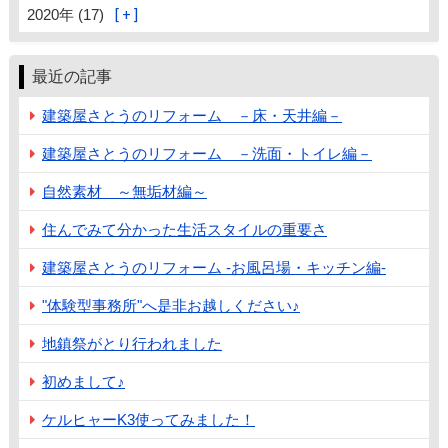
2020年 (17)
最近の記事
建築屋さとうのリフォーム －床・天井編－
建築屋さとうのリフォーム －洗面・トイレ編－
自然素材 ～無垢材編～
住んでみて分かった生活スタイルの重要さ
建築屋さとうのリフォーム ‐お風呂場・キッチン編‐
"体験型事務所"へ是非お越しください♪
地鎮祭がとり行われました
初めまして♪
ケルヒャーK3使ってみました！